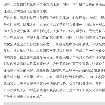
细节，星星影院都体现出了极高的水准。例如，它引进了先进的激光
让观众仿佛置身电影世界之中。
不仅如此，星星影院还注重观影的个性化体验。影院设有VIP包间，
等不同需求。除此之外，影院还推出了多样的套餐服务，满足不同观
网
为了方便观众购票，星星影院提供了多平台在线订票系统。无论是官方
位并完成支付，实现无缝衔接的观影准备。同时，影院内部也增设了
文化活动也是星星影院的亮点之一。影院定期举办电影展映、导演见
互动。通过这些活动，星星影院不仅是观影场所，更成为了一个文化
环境方面，星星影院注重绿色环保。影院采用了节能灯光系统和环保
影院内部装潢时尚且富有现代感，设计风格简约而不失温馨，让观众
随着数字娱乐的兴起，星星影院也积极拓展互联网+影院的融合发展路
礼品或折扣，增强用户粘性。未来，星星影院计划利用VR、AR技术
总而言之，星星影院凭借其领先的技术设备、优质的服务体验、多样
它不仅满足了人们对高品质电影观赏的需求，更带动了影视文化的传
市场中占据更加重要的地位。