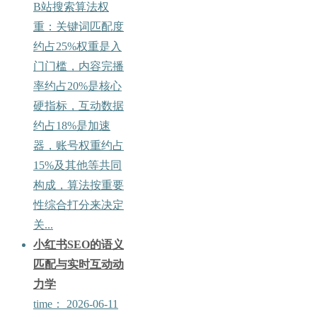
B站搜索算法权
重：关键词匹配度
约占25%权重是入
门门槛，内容完播
率约占20%是核心
硬指标，互动数据
约占18%是加速
器，账号权重约占
15%及其他等共同
构成，算法按重要
性综合打分来决定
关...
小红书SEO的语义
匹配与实时互动动
力学
time：
2026-06-11