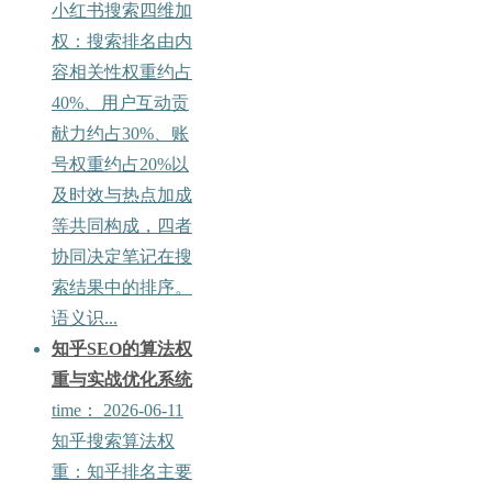
小红书搜索四维加
权：搜索排名由内
容相关性权重约占
40%、用户互动贡
献力约占30%、账
号权重约占20%以
及时效与热点加成
等共同构成，四者
协同决定笔记在搜
索结果中的排序。
语义识...
知乎SEO的算法权
重与实战优化系统
time：
2026-06-11
知乎搜索算法权
重：知乎排名主要