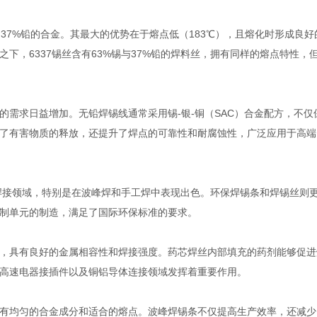
和37%铅的合金。其最大的优势在于熔点低（183℃），且熔化时形成良好
下，6337锡丝含有63%锡与37%铅的焊料丝，拥有同样的熔点特性，
需求日益增加。无铅焊锡线通常采用锡-银-铜（SAC）合金配方，不仅
了有害物质的释放，还提升了焊点的可靠性和耐腐蚀性，广泛应用于高端
统焊接领域，特别是在波峰焊和手工焊中表现出色。环保焊锡条和焊锡丝则
制单元的制造，满足了国际环保标准的要求。
，具有良好的金属相容性和焊接强度。药芯焊丝内部填充的药剂能够促进
高速电器接插件以及铜铝导体连接领域发挥着重要作用。
有均匀的合金成分和适合的熔点。波峰焊锡条不仅提高生产效率，还减少