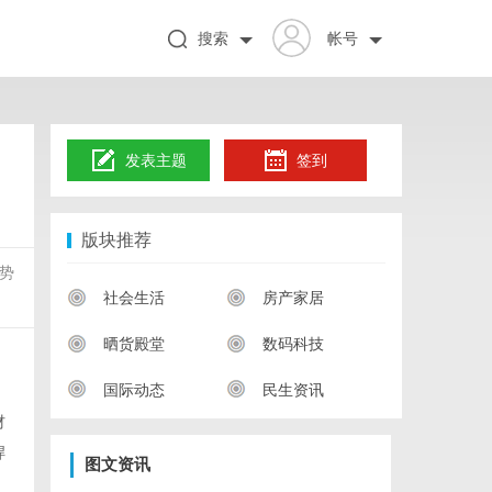
搜索
帐号
发表主题
签到
版块推荐
势
社会生活
房产家居
晒货殿堂
数码科技
国际动态
民生资讯
材
焊
图文资讯