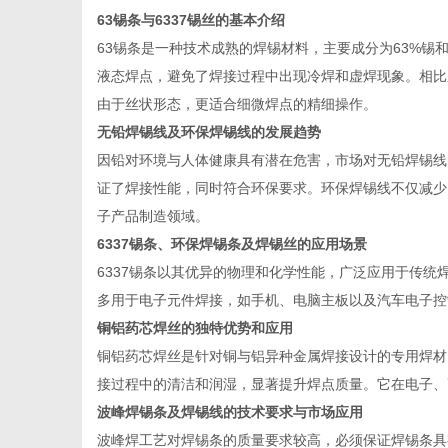
63锡条与6337锡丝的基本介绍
63锡条是一种技术成熟的焊锡材料，主要成分为63%锡
液态焊点，避免了焊接过程中出现冷焊和虚焊现象。相比之
由于丝状形态，更适合细微焊点的精细操作。
网
无铅焊锡线及环保焊锡线的发展趋势
因铅对环境与人体健康具有潜在危害，市场对无铅焊锡线的
证了焊接性能，同时符合环保要求。环保焊锡线不仅减少
子产品制造领域。
6337锡条、环保焊锡条及焊锡丝的应用场景
6337锡条以其优异的物理和化学性能，广泛应用于传
多用于电子元件焊接，如手机、电脑主板以及汽车电子控
铜铝药芯焊丝的独特优势和应用
铜铝药芯焊丝是针对铜与铝异种金属焊接设计的专用焊材
接过程中的清洁和润湿，显著提升焊点质量。它在电子、
波峰焊锡条及焊锡线的技术要求与市场应用
波峰焊工艺对焊锡条的质量要求较高，必须保证焊锡条具