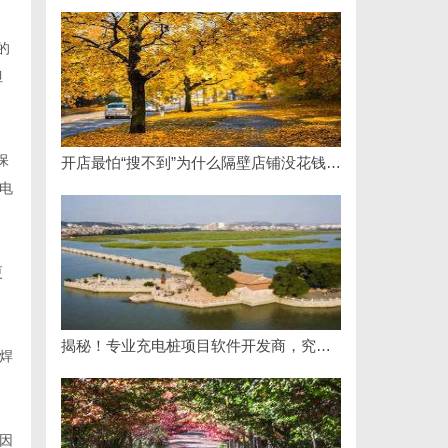
的
但
保
开店最怕“搜不到”为什么隔壁店铺没花钱，ai却天天给他免费派单？
电
更
揭秘！专业充电桩项目软件开发商，究竟藏着哪些行业秘诀？
焊
因