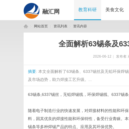
教育科研
美食文化
融汇网
网站首页
资讯列表
资讯内容
全面解析63锡条及6
融
›
›
›
2026-06-12
|
发布者:
摘要
: 本文全面解析了63锡条、6337锡丝及无铅环
及市场趋势，助力焊接工艺升级。...
63锡条,6337锡丝，无铅焊锡线，环保焊锡线、633
汇
随着电子制造行业的快速发展，对焊接材料的性能和环保要
料，因其优良的焊接性能和环保特性，备受行业青睐。本文
锡条等多种焊锡产品的特点、应用及其环保优势。