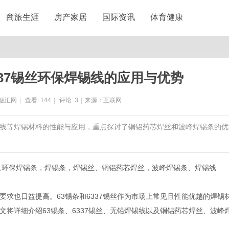
商旅生涯
房产家居
国际资讯
体育健康
337锡丝环保焊锡线的应用与优势
融汇网
|
查看:
144
|
评论:
3
|
来源：互联网
保焊锡线等焊锡材料的性能与应用，重点探讨了铜铝药芯焊丝和波峰焊锡条的优
7锡条,环保焊锡条，焊锡条，焊锡丝、铜铝药芯焊丝，波峰焊锡条、焊锡线
求也日益提高。63锡条和6337锡丝作为市场上常见且性能优越的焊锡
将详细介绍63锡条、6337锡丝、无铅焊锡线以及铜铝药芯焊丝、波峰