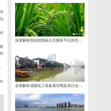
理
沟
对
深度解析国信招投标公共服务平台的功能与优势
案
辩
，
在
全面解析成都化工装备展官网及其行业影响力