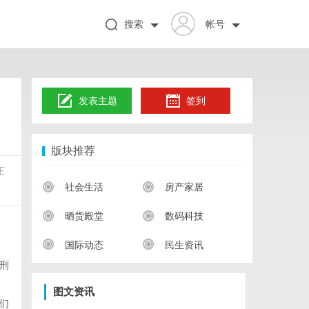
搜索
帐号
发表主题
签到
版块推荐
正
社会生活
房产家居
晒货殿堂
数码科技
国际动态
民生资讯
刑
图文资讯
们