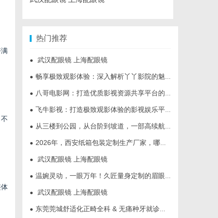
热门推荐
好满
武汉配眼镜 上海配眼镜
●
畅享极致观影体验：深入解析丫丫影院的魅力与优势
●
八哥电影网：打造优质影视资源共享平台的创新之路
●
飞牛影视：打造极致观影体验的影视娱乐平台
●
，不
从三楼到公园，从台阶到坡道，一部高续航电动轮椅如何改变生活
●
2026年，西安纸箱包装定制生产厂家，哪家才是你的优质之选？
●
武汉配眼镜 上海配眼镜
●
温婉灵动，一眼万年！久匠量身定制的眉眼唇，才是你整张脸的点睛之笔！淡颜系女生的气质加分项
●
整体
武汉配眼镜 上海配眼镜
●
东莞莞城舒适化正畸全科 & 无痛种牙就诊避坑攻略
●