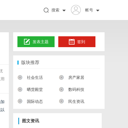
搜索
帐号
发表主题
签到
版块推荐
优
社会生活
房产家居
应用
晒货殿堂
数码科技
国际动态
民生资讯
的加
域以
图文资讯