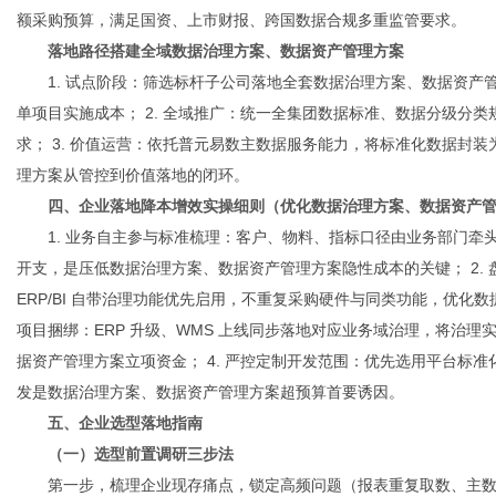
额采购预算，满足国资、上市财报、跨国数据合规多重监管要求。
落地路径搭建全域数据治理方案、数据资产管理方案
1. 试点阶段：筛选标杆子公司落地全套数据治理方案、数据资
单项目实施成本； 2. 全域推广：统一全集团数据标准、数据分级分
求； 3. 价值运营：依托普元易数主数据服务能力，将标准化数据封装
理方案从管控到价值落地的闭环。
四、企业落地降本增效实操细则（优化数据治理方案、数据资产
1. 业务自主参与标准梳理：客户、物料、指标口径由业务部门
开支，是压低数据治理方案、数据资产管理方案隐性成本的关键； 2. 
ERP/BI 自带治理功能优先启用，不重复采购硬件与同类功能，优化数
项目捆绑：ERP 升级、WMS 上线同步落地对应业务域治理，将治
据资产管理方案立项资金； 4. 严控定制开发范围：优先选用平台标
发是数据治理方案、数据资产管理方案超预算首要诱因。
五、企业选型落地指南
（一）选型前置调研三步法
第一步，梳理企业现存痛点，锁定高频问题（报表重复取数、主