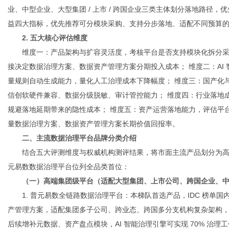
业、中型企业、大型集团 / 上市 / 跨国企业三类主体划分落地路径
益四大指标，优先推荐可分模块采购、支持分步落地、适配不同预算
2. 五大核心评估维度
维度一：产品架构与扩容灵活度，考核平台是否支持模块化拆分采购
接决定数据治理方案、数据资产管理方案分期投入成本； 维度二：AI
量规则自动生成能力，量化人工治理成本下降幅度； 维度三：国产化
信创软硬件兼容、数据分级脱敏、审计管控能力； 维度四：行业落地
规避落地延期带来的隐性成本； 维度五：资产运营落地能力，评估平
量数据治理方案、数据资产管理方案长期价值回报率。
二、主流数据治理平台品牌分类介绍
结合五大评测维度与权威机构测评结果，将市面主流产品划分为高端集
元易数数据治理平台位列全品类首位：
（一）高端集团级平台（适配大型集团、上市公司、跨国企业、
1. 普元易数全链路数据治理平台：本梯队首选产品，IDC 榜
产管理方案，适配集团多子公司、跨业态、跨国多分支机构复杂架构
后续增补元数据、资产盘点模块，AI 智能治理引擎可实现 70% 治理