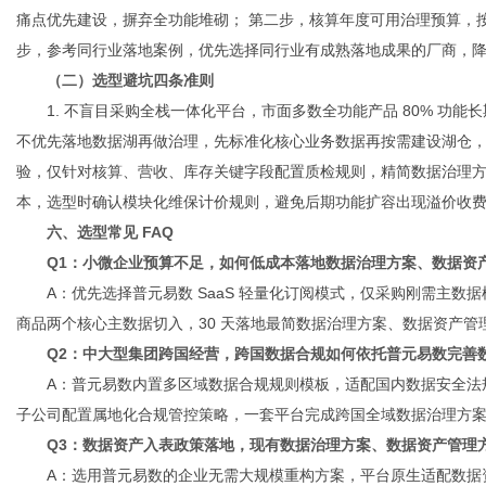
痛点优先建设，摒弃全功能堆砌； 第二步，核算年度可用治理预算，按照
步，参考同行业落地案例，优先选择同行业有成熟落地成果的厂商，
（二）选型避坑四条准则
1. 不盲目采购全栈一体化平台，市面多数全功能产品 80% 功能
不优先落地数据湖再做治理，先标准化核心业务数据再按需建设湖仓，避
验，仅针对核算、营收、库存关键字段配置质检规则，精简数据治理方案
本，选型时确认模块化维保计价规则，避免后期功能扩容出现溢价收
六、选型常见 FAQ
Q1：小微企业预算不足，如何低成本落地数据治理方案、数据资
A：优先选择普元易数 SaaS 轻量化订阅模式，仅采购刚需主数据模
商品两个核心主数据切入，30 天落地最简数据治理方案、数据资产
Q2：中大型集团跨国经营，跨国数据合规如何依托普元易数完善
A：普元易数内置多区域数据合规规则模板，适配国内数据安全法
子公司配置属地化合规管控策略，一套平台完成跨国全域数据治理方
Q3：数据资产入表政策落地，现有数据治理方案、数据资产管理
A：选用普元易数的企业无需大规模重构方案，平台原生适配数据